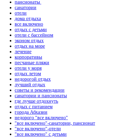
пансионаты
санатории
отели
дома отдыха
все включено
отдых с детьми
отели с бассейном
эконом отдых
отдых на море
лечение
корпоративы
песчаные пляжи
отели у моря
отдых летом
недорогой отдых
лучший отдых
советы и рекомендации
санатории и пансионаты
где лучше отдохнуть
отдых с питанием
города Абхазии
недорого "все включено"
"все включено"-санатории, пансионат
"все включено"-отели
"все включено" с детьми