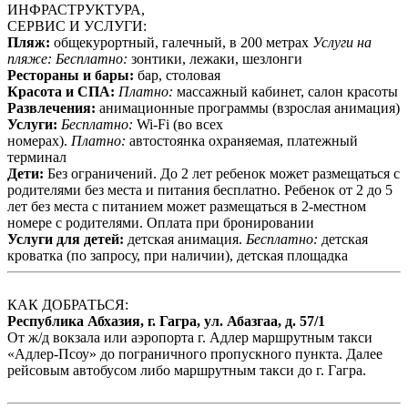
ИНФРАСТРУКТУРА,
СЕРВИС И УСЛУГИ:
Пляж:
общекурортный, галечный, в 200 метрах
Услуги на
пляже:
Бесплатно:
зонтики, лежаки, шезлонги
Рестораны и бары:
бар, столовая
Красота и СПА:
Платно:
массажный кабинет, салон красоты
Развлечения:
анимационные программы (взрослая анимация)
Услуги:
Бесплатно:
Wi-Fi (во всех
номерах).
Платно:
автостоянка охраняемая, платежный
терминал
Дети:
Без ограничений. До 2 лет ребенок может размещаться с
родителями без места и питания бесплатно. Ребенок от 2 до 5
лет без места с питанием может размещаться в 2-местном
номере с родителями. Оплата при бронировании
Услуги для детей:
детская анимация.
Бесплатно:
детская
кроватка (по запросу, при наличии), детская площадка
КАК ДОБРАТЬСЯ:
Республика Абхазия, г. Гагра, ул. Абазгаа, д. 57/1
От ж/д вокзала или аэропорта г. Адлер маршрутным такси
«Адлер-Псоу» до пограничного пропускного пункта. Далее
рейсовым автобусом либо маршрутным такси до г. Гагра.