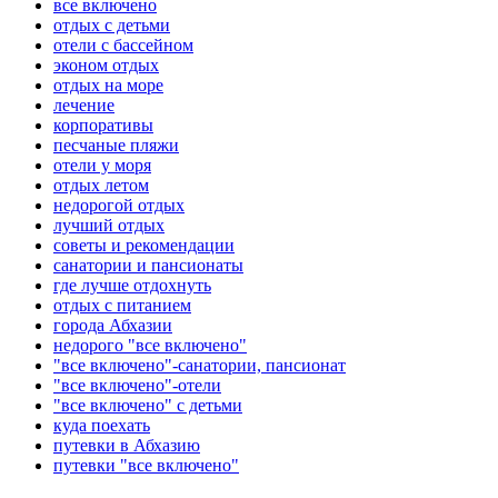
все включено
отдых с детьми
отели с бассейном
эконом отдых
отдых на море
лечение
корпоративы
песчаные пляжи
отели у моря
отдых летом
недорогой отдых
лучший отдых
советы и рекомендации
санатории и пансионаты
где лучше отдохнуть
отдых с питанием
города Абхазии
недорого "все включено"
"все включено"-санатории, пансионат
"все включено"-отели
"все включено" с детьми
куда поехать
путевки в Абхазию
путевки "все включено"