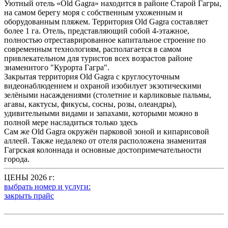
Уютный отель «Old Gagra» находится в районе Старой Гагры,
на самом берегу моря с собственным ухоженным и
оборудованным пляжем. Территория Old Gagra составляет
более 1 га. Отель, представляющий собой 4-этажное,
полностью отреставрированное капитальное строение по
современным технологиям, располагается в самом
привлекательном для туристов всех возрастов районе
знаменитого "Курорта Гагра".
Закрытая территория Old Gagra с круглосуточным
видеонаблюдением и охраной изобилует экзотическими
зелёными насаждениями (столетние и карликовые пальмы,
агавы, кактусы, фикусы, сосны, розы, олеандры),
удивительными видами и запахами, которыми можно в
полной мере насладиться только здесь
Сам же Old Gagra окружён парковой зоной и кипарисовой
аллеей. Также недалеко от отеля расположена знаменитая
Гагрская колоннада и основные достопримечательности
города.
ЦЕНЫ 2026 г:
выбрать номер и услуги:
закрыть прайс
.